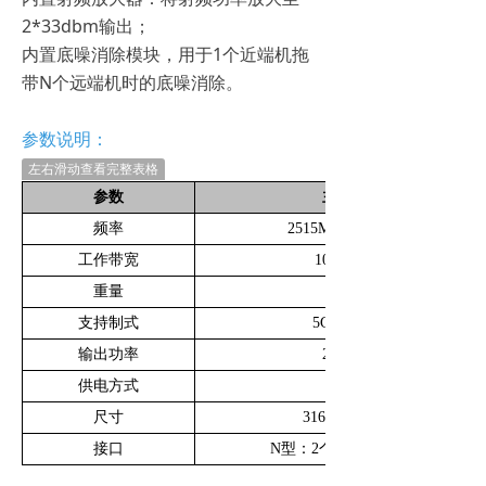
2*33dbm输出；
内置底噪消除模块，用于1个近端机拖
带N个远端机时的底噪消除。
参数说明：
左右滑动查看完整表格
参数
主要指标
频率
2515MHz~2675MHz
工作带宽
100M/160M
重量
4KG
支持制式
5G（双流）
输出功率
2*33dBm
供电方式
AC220V
尺寸
316*223*85mm
接口
N型：2个；SMA型：1个